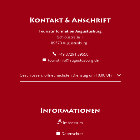
Kontakt & Anschrift
Touristinformation Augustusburg
Schloßstraße 1
09573 Augustusburg
+49 37291 39550
touristinfo@augustusburg.de
Klicken, um weitere Öffnungs- oder Schließzeiten auszublenden
Geschlossen:
öffnet nächsten Dienstag um 10:00 Uhr
Informationen
Impressum
Datenschutz