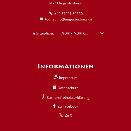
09573 Augustusburg
+49 37291 39550
touristinfo@augustusburg.de
Klicken, um weitere Öffnungs- oder Schließzeiten auszublenden
Jetzt geöffnet:
10:00
-
16:00
Uhr
Von 10:00 bis 16:00 U
Informationen
Impressum
Datenschutz
Barrierefreiheitserklärung
Zu Facebook
Zu X