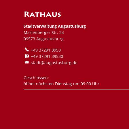
Rathaus
Stadtverwaltung Augustusburg
Marienberger Str. 24
09573 Augustusburg
+49 37291 3950
+49 37291 39530
stadt@augustusburg.de
Klicken, um weitere Öffnungs- oder Schließzeiten au
Geschlossen:
öffnet nächsten Dienstag um 09:00 Uhr