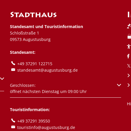
Stadthaus
Standesamt und Touristinformation
Schloßstraße 1
09573 Augustusburg
Standesamt:
+49 37291 122715
standesamt@augustusburg.de
szublenden
Klicken, um weitere Öffnungs- oder Schließzeiten auszublen
Geschlossen:
öffnet nächsten Dienstag um 09:00 Uhr
Hi
Touristinformation:
+49 37291 39550
touristinfo@augustusburg.de