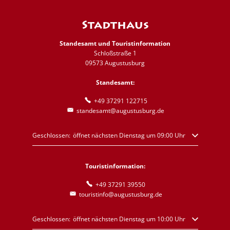
Stadthaus
Standesamt und Touristinformation
Schloßstraße 1
09573 Augustusburg
Standesamt:
+49 37291 122715
standesamt@augustusburg.de
Klicken, um weitere Öffnungs- oder Schließzeiten auszublenden
Geschlossen:
öffnet nächsten Dienstag um 09:00 Uhr
Touristinformation:
+49 37291 39550
touristinfo@augustusburg.de
Klicken, um weitere Öffnungs- oder Schließzeiten auszublenden
Geschlossen:
öffnet nächsten Dienstag um 10:00 Uhr