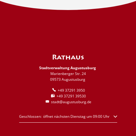
Rathaus
Stadtverwaltung Augustusburg
Marienberger Str. 24
09573 Augustusburg
+49 37291 3950
+49 37291 39530
stadt@augustusburg.de
Klicken, um weitere Öffnungs- oder Schließzeiten auszublenden
Geschlossen:
öffnet nächsten Dienstag um 09:00 Uhr