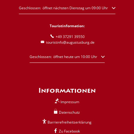
Klicken, um weitere Öffnungs- oder Schließzeiten auszublenden
Geschlossen:
öffnet nächsten Dienstag um 09:00 Uhr
Touristinformation:
+49 37291 39550
touristinfo@augustusburg.de
Klicken, um weitere Öffnungs- oder Schließzeiten auszublende
Geschlossen:
öffnet heute um 10:00 Uhr
Informationen
Impressum
Datenschutz
Barrierefreiheitserklärung
Zu Facebook