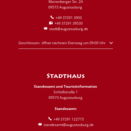
Marienberger Str. 24
09573 Augustusburg
+49 37291 3950
+49 37291 39530
stadt@augustusburg.de
Klicken, um weitere Öffnungs- oder Schließzeiten auszublenden
Geschlossen:
öffnet nächsten Dienstag um 09:00 Uhr
Stadthaus
Standesamt und Touristinformation
Schloßstraße 1
09573 Augustusburg
Standesamt:
+49 37291 122715
standesamt@augustusburg.de