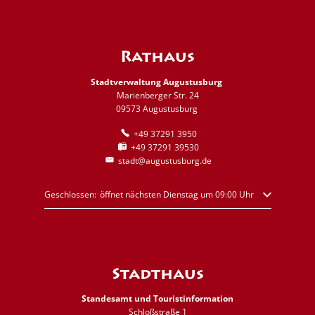
Rathaus
Stadtverwaltung Augustusburg
Marienberger Str. 24
09573 Augustusburg
+49 37291 3950
+49 37291 39530
stadt@augustusburg.de
Klicken, um weitere Öffnungs- oder Schließzeiten auszublenden
Geschlossen:
öffnet nächsten Dienstag um 09:00 Uhr
Stadthaus
Standesamt und Touristinformation
Schloßstraße 1