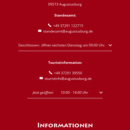
09573 Augustusburg
Standesamt:
+49 37291 122715
standesamt@augustusburg.de
Klicken, um weitere Öffnungs- oder Schließzeiten auszublenden
Geschlossen:
öffnet nächsten Dienstag um 09:00 Uhr
Touristinformation:
+49 37291 39550
touristinfo@augustusburg.de
Klicken, um weitere Öffnungs- oder Schließzeiten auszublenden
Jetzt geöffnet:
10:00
-
14:00
Uhr
Von 10:00 bis 14:00 U
Informationen