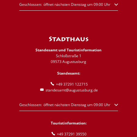
Klicken, um weitere Öffnungs- oder Schließzeiten auszublenden
Geschlossen:
öffnet nächsten Dienstag um 09:00 Uhr
Stadthaus
Standesamt und Touristinformation
Schloßstraße 1
09573 Augustusburg
Standesamt:
+49 37291 122715
standesamt@augustusburg.de
Klicken, um weitere Öffnungs- oder Schließzeiten auszublenden
Geschlossen:
öffnet nächsten Dienstag um 09:00 Uhr
Touristinformation:
+49 37291 39550