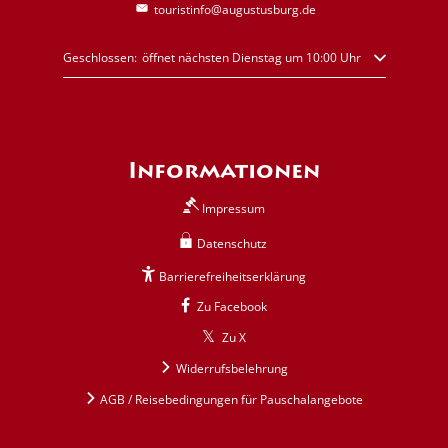
touristinfo@augustusburg.de
Klicken, um weitere Öffnungs- oder Schließzeiten auszublenden
Geschlossen:
öffnet nächsten Dienstag um 10:00 Uhr
Informationen
Impressum
Datenschutz
Barrierefreiheitserklärung
Zu Facebook
Zu X
Widerrufsbelehrung
AGB / Reisebedingungen für Pauschalangebote