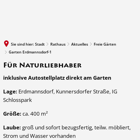
MENÜ
Sie sind hier:
Stadt
Rathaus
Aktuelles
Freie Gärten
Garten Erdmannsdorf-1
Für Naturliebhaber
Garten
inklusive Autostellplatz direkt am Garten
Erdmannsdorf-
1
Lage:
Erdmannsdorf, Kunnersdorfer Straße, IG
Schlosspark
Größe:
ca. 400 m²
Laube:
groß und sofort bezugsfertig, teilw. möbliert,
Strom und Wasser vorhanden