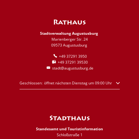
Rathaus
Stadtverwaltung Augustusburg
Marienberger Str. 24
09573 Augustusburg
+49 37291 3950
+49 37291 39530
stadt@augustusburg.de
Klicken, um weitere Öffnungs- oder Schließzeiten auszublenden
Geschlossen:
öffnet nächsten Dienstag um 09:00 Uhr
Stadthaus
Standesamt und Touristinformation
Schloßstraße 1