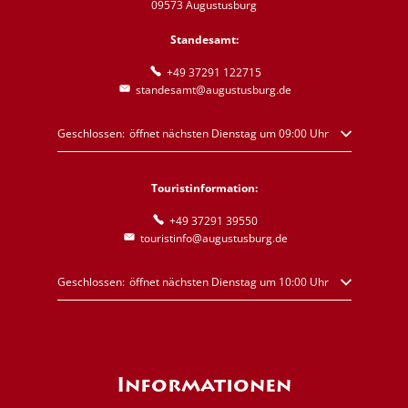
09573 Augustusburg
Standesamt:
+49 37291 122715
standesamt@augustusburg.de
Klicken, um weitere Öffnungs- oder Schließzeiten auszublenden
Geschlossen:
öffnet nächsten Dienstag um 09:00 Uhr
Touristinformation:
+49 37291 39550
touristinfo@augustusburg.de
Klicken, um weitere Öffnungs- oder Schließzeiten auszublenden
Geschlossen:
öffnet nächsten Dienstag um 10:00 Uhr
Informationen