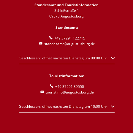
Standesamt und Touristinformation
Schloßstraße 1
09573 Augustusburg
Standesamt:
+49 37291 122715
standesamt@augustusburg.de
Klicken, um weitere Öffnungs- oder Schließzeiten auszublenden
Geschlossen:
öffnet nächsten Dienstag um 09:00 Uhr
Touristinformation:
+49 37291 39550
touristinfo@augustusburg.de
Klicken, um weitere Öffnungs- oder Schließzeiten auszublenden
Geschlossen:
öffnet nächsten Dienstag um 10:00 Uhr