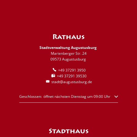
Rathaus
Stadtverwaltung Augustusburg
Marienberger Str. 24
09573 Augustusburg
+49 37291 3950
+49 37291 39530
stadt@augustusburg.de
Klicken, um weitere Öffnungs- oder Schließzeiten auszublenden
Geschlossen:
öffnet nächsten Dienstag um 09:00 Uhr
Stadthaus