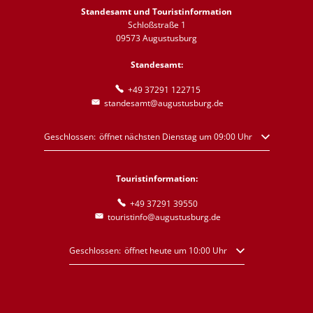
Standesamt und Touristinformation
Schloßstraße 1
09573 Augustusburg
Standesamt:
+49 37291 122715
standesamt@augustusburg.de
Klicken, um weitere Öffnungs- oder Schließzeiten auszublenden
Geschlossen:
öffnet nächsten Dienstag um 09:00 Uhr
Touristinformation:
+49 37291 39550
touristinfo@augustusburg.de
Klicken, um weitere Öffnungs- oder Schließzeiten auszublende
Geschlossen:
öffnet heute um 10:00 Uhr