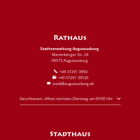
Rathaus
Stadtverwaltung Augustusburg
Marienberger Str. 24
09573 Augustusburg
+49 37291 3950
+49 37291 39530
stadt@augustusburg.de
Klicken, um weitere Öffnungs- oder Schließzeiten auszublenden
Geschlossen:
öffnet nächsten Dienstag um 09:00 Uhr
Stadthaus