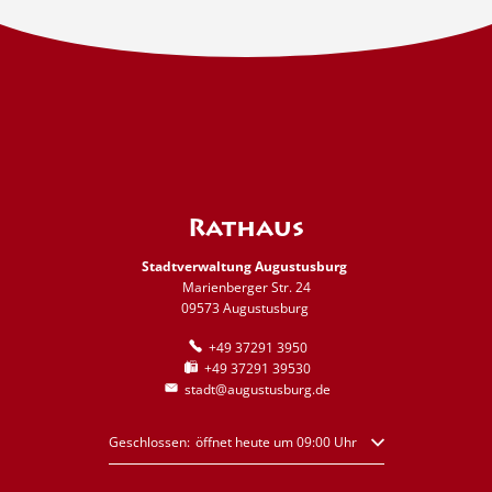
Rathaus
Stadtverwaltung Augustusburg
Marienberger Str. 24
09573 Augustusburg
+49 37291 3950
+49 37291 39530
stadt@augustusburg.de
Klicken, um weitere Öffnungs- oder Schließzeiten auszublende
Geschlossen:
öffnet heute um 09:00 Uhr