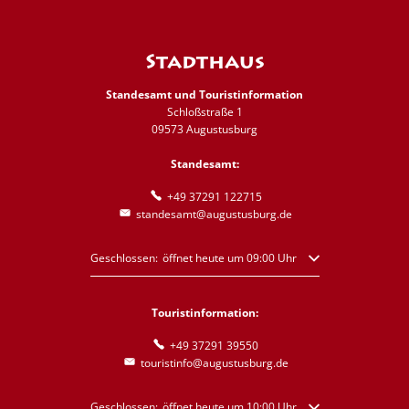
Stadthaus
Standesamt und Touristinformation
Schloßstraße 1
09573 Augustusburg
Standesamt:
+49 37291 122715
standesamt@augustusburg.de
Klicken, um weitere Öffnungs- oder Schließzeiten auszublende
Geschlossen:
öffnet heute um 09:00 Uhr
Touristinformation:
+49 37291 39550
touristinfo@augustusburg.de
Klicken, um weitere Öffnungs- oder Schließzeiten auszublende
Geschlossen:
öffnet heute um 10:00 Uhr